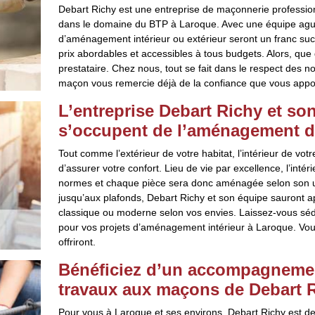
Debart Richy est une entreprise de maçonnerie professi
dans le domaine du BTP à Laroque. Avec une équipe aguerr
d’aménagement intérieur ou extérieur seront un franc suc
prix abordables et accessibles à tous budgets. Alors, qu
prestataire. Chez nous, tout se fait dans le respect des n
maçon vous remercie déjà de la confiance que vous appor
L’entreprise Debart Richy et s
s’occupent de l’aménagement de
Tout comme l’extérieur de votre habitat, l’intérieur de vo
d’assurer votre confort. Lieu de vie par excellence, l’intér
normes et chaque pièce sera donc aménagée selon son util
jusqu’aux plafonds, Debart Richy et son équipe sauront ap
classique ou moderne selon vos envies. Laissez-vous sédu
pour vos projets d’aménagement intérieur à Laroque. Vous
offriront.
Bénéficiez d’un accompagnemen
travaux aux maçons de Debart 
Pour vous à Laroque et ses environs, Debart Richy est de l