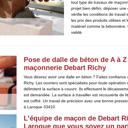
tout type de travaux de maçonne
projet bien défini, déposer un
vérifie les conditions de travail 
les prix des produits utilises et
matériel comme la bétonnière. L
validé.
Pose de dalle de béton de A à Z 
maçonnerie Debart Richy
Vous désirez avoir une dalle en béton ? Faites confianc
Richy. Les ouvriers sont spécialisés pour toute opération d
délimitent la surface à couvrir. Ils effectuent le décaisseme
est demandée. La surface à travailler est recouverte de li
est coffré. Un travail de précision avec une bonne pression 
à Laroque 33410.
L’équipe de maçon de Debart Ric
Laroque que vous soyez un part