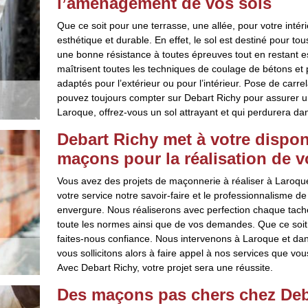
l’aménagement de vos sols
Que ce soit pour une terrasse, une allée, pour votre intéri
esthétique et durable. En effet, le sol est destiné pour t
une bonne résistance à toutes épreuves tout en restant 
maîtrisent toutes les techniques de coulage de bétons et
adaptés pour l’extérieur ou pour l’intérieur. Pose de car
pouvez toujours compter sur Debart Richy pour assurer un
Laroque, offrez-vous un sol attrayant et qui perdurera da
Debart Richy met à votre dispon
maçons pour la réalisation de v
Vous avez des projets de maçonnerie à réaliser à Laroque
votre service notre savoir-faire et le professionnalisme 
envergure. Nous réaliserons avec perfection chaque tache
toute les normes ainsi que de vos demandes. Que ce soit 
faites-nous confiance. Nous intervenons à Laroque et dans
vous sollicitons alors à faire appel à nos services que vo
Avec Debart Richy, votre projet sera une réussite.
Des maçons pas chers chez Deb