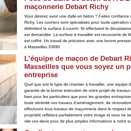
maçonnerie Debart Richy
Vous désirez avoir une dalle en béton ? Faites confianc
Richy. Les ouvriers sont spécialisés pour toute opération d
délimitent la surface à couvrir. Ils effectuent le décaisseme
est demandée. La surface à travailler est recouverte de li
est coffré. Un travail de précision avec une bonne pression 
à Masseilles 33690.
L’équipe de maçon de Debart Ric
Masseilles que vous soyez un p
entreprise
Quel que soit le type de chantier à travailler, une équip
garantie de la bonne exécution de votre projet de travau
bien pour les particuliers que pour les grandes entrepris
toute sérénité vos travaux d’aménagement, de rénovation o
effectuons tous travaux de maçonnerie dans le respect d
propriété reflètera parfaitement votre image et vous ne s
vite vos devis pour de plus amples informations à notre su