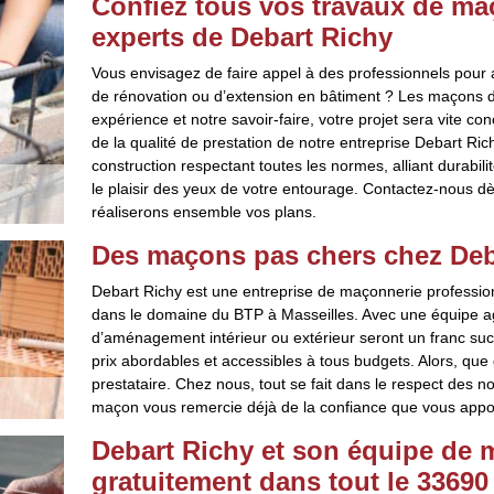
Confiez tous vos travaux de ma
experts de Debart Richy
Vous envisagez de faire appel à des professionnels pour as
de rénovation ou d’extension en bâtiment ? Les maçons de
expérience et notre savoir-faire, votre projet sera vite co
de la qualité de prestation de notre entreprise Debart Ric
construction respectant toutes les normes, alliant durabili
le plaisir des yeux de votre entourage. Contactez-nous d
réaliserons ensemble vos plans.
Des maçons pas chers chez Deba
Debart Richy est une entreprise de maçonnerie professi
dans le domaine du BTP à Masseilles. Avec une équipe agu
d’aménagement intérieur ou extérieur seront un franc suc
prix abordables et accessibles à tous budgets. Alors, qu
prestataire. Chez nous, tout se fait dans le respect des n
maçon vous remercie déjà de la confiance que vous appor
Debart Richy et son équipe de 
gratuitement dans tout le 33690