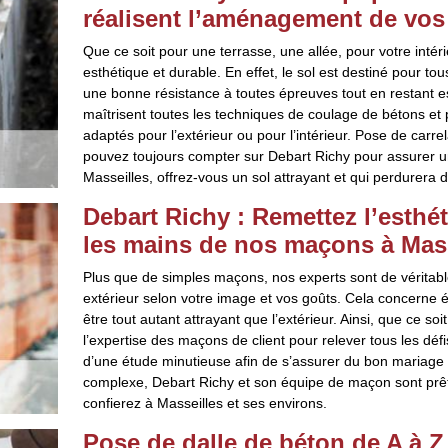
réalisent l’aménagement de vos
Que ce soit pour une terrasse, une allée, pour votre intéri
esthétique et durable. En effet, le sol est destiné pour t
une bonne résistance à toutes épreuves tout en restant 
maîtrisent toutes les techniques de coulage de bétons et
adaptés pour l’extérieur ou pour l’intérieur. Pose de car
pouvez toujours compter sur Debart Richy pour assurer un
Masseilles, offrez-vous un sol attrayant et qui perdurera 
Debart Richy : Remettez l’esthét
les mains de nos maçons à Mass
Plus que de simples maçons, nos experts sont de véritabl
extérieur selon votre image et vos goûts. Cela concerne ég
être tout autant attrayant que l’extérieur. Ainsi, que ce 
l’expertise des maçons de client pour relever tous les défi
d’une étude minutieuse afin de s’assurer du bon mariage en
complexe, Debart Richy et son équipe de maçon sont prêt
confierez à Masseilles et ses environs.
Pose de dalle de béton de A à Z 