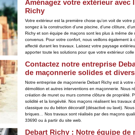
Aménagez votre extérieur avec 
Richy
Votre extérieur est la première chose qu’on voit de votre p
songez à la construction d’une piscine, d’une clôture, d’u
Richy et son équipe de maçons sont les plus à même de réa
convenus. Pour votre confort, nous veillons également à ce
affecté durant les travaux. Laissez votre paysage extérie
apporter toute les solutions pour que votre extérieur coll
Contactez notre entreprise Deba
de maçonnerie solides et divers
Notre entreprise de maçonnerie Debart Richy est à votre d
démolition et autres interventions en maçonnerie. Nous 
création de muret ou murs comme clôture de propriété. Po
solidité et la longévité. Nos maçons réalisent les travaux
classique ou du béton décoratif (désactivé ou lavé). Nous 
briques… Nos travaux sont réalisés par des maçons quali
33690 ou à partir du site web.
Debart Richy : Notre équipe de