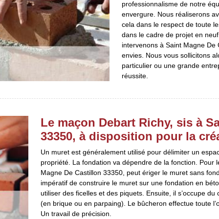
professionnalisme de notre éq
envergure. Nous réaliserons av
cela dans le respect de toute 
dans le cadre de projet en neuf
intervenons à Saint Magne De Ca
envies. Nous vous sollicitons a
particulier ou une grande entre
réussite.
Le maçon Debart Richy, sis à S
33350, à disposition pour la cré
Un muret est généralement utilisé pour délimiter un espace
propriété. La fondation va dépendre de la fonction. Pour l
Magne De Castillon 33350, peut ériger le muret sans fondat
impératif de construire le muret sur une fondation en bét
utiliser des ficelles et des piquets. Ensuite, il s’occupe d
(en brique ou en parpaing). Le bûcheron effectue toute l’o
Un travail de précision.