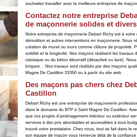
souhaitez travailler avec la meilleure entreprise de maço
Contactez notre entreprise Deba
de maçonnerie solides et divers
Notre entreprise de maçonnerie Debart Richy est à votre d
démolition et autres interventions en maçonnerie. Nous 
création de muret ou murs comme clôture de propriété. Po
solidité et la longévité. Nos maçons réalisent les travaux
classique ou du béton décoratif (désactivé ou lavé). Nous 
briques… Nos travaux sont réalisés par des maçons quali
Magne De Castillon 33350 ou à partir du site web.
Des maçons pas chers chez Deb
Castillon
Debart Richy est une entreprise de maçonnerie professi
dans le domaine du BTP à Saint Magne De Castillon. Avec 
que vos projets d’aménagement intérieur ou extérieur ser
services à des prix abordables et accessibles à tous bud
trouvé votre prestataire. Chez nous, tout se fait dans le 
son équipe de maçon vous remercie déjà de la confiance 