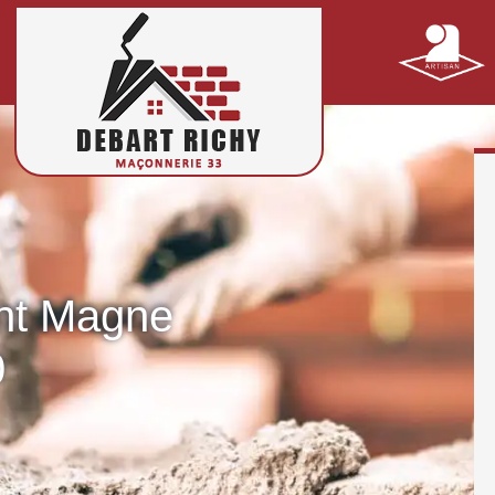
int Magne
0