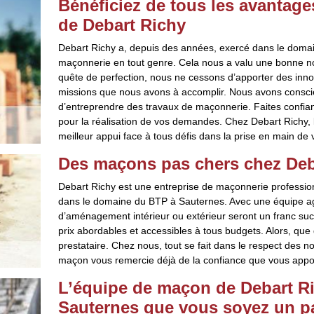
Bénéficiez de tous les avantages
de Debart Richy
Debart Richy a, depuis des années, exercé dans le doma
maçonnerie en tout genre. Cela nous a valu une bonne no
quête de perfection, nous ne cessons d’apporter des inno
missions que nous avons à accomplir. Nous avons conscien
d’entreprendre des travaux de maçonnerie. Faites confian
pour la réalisation de vos demandes. Chez Debart Richy,
meilleur appui face à tous défis dans la prise en main de v
Des maçons pas chers chez Deb
Debart Richy est une entreprise de maçonnerie professi
dans le domaine du BTP à Sauternes. Avec une équipe ague
d’aménagement intérieur ou extérieur seront un franc suc
prix abordables et accessibles à tous budgets. Alors, qu
prestataire. Chez nous, tout se fait dans le respect des n
maçon vous remercie déjà de la confiance que vous appor
L’équipe de maçon de Debart Ric
Sauternes que vous soyez un pa