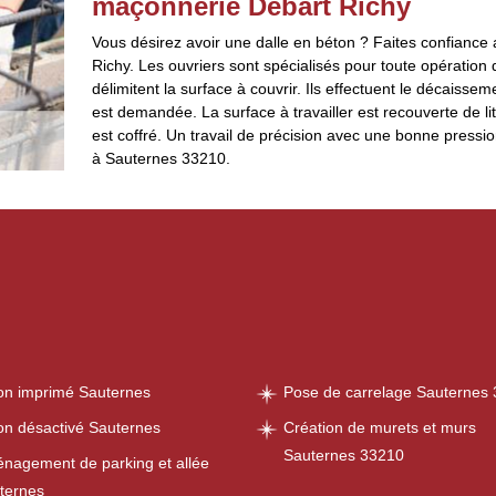
maçonnerie Debart Richy
Vous désirez avoir une dalle en béton ? Faites confianc
Richy. Les ouvriers sont spécialisés pour toute opération d
délimitent la surface à couvrir. Ils effectuent le décaisseme
est demandée. La surface à travailler est recouverte de li
est coffré. Un travail de précision avec une bonne pression 
à Sauternes 33210.
on imprimé Sauternes
Pose de carrelage Sauternes
on désactivé Sauternes
Création de murets et murs
Sauternes 33210
nagement de parking et allée
ternes