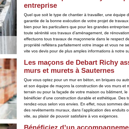
entreprise
Quel que soit le type de chantier à travailler, une équip
garantie de la bonne exécution de votre projet de travau
bien pour les particuliers que pour les grandes entrepris
toute sérénité vos travaux d’aménagement, de rénovation o
effectuons tous travaux de maçonnerie dans le respect d
propriété reflètera parfaitement votre image et vous ne s
vite vos devis pour de plus amples informations à notre su
Les maçons de Debart Richy ass
murs et murets à Sauternes
Que vous optez pour un mur en béton, en briques ou autr
et son équipe de maçons la construction de vos murs et mu
terrain ou pour la façade de votre maison ou bâtiment, l
bénéficier d’une construction durable et esthétique. Des
rendez-vous selon vos envies. En effet, nous sommes des
des revêtements muraux, dans l’application des enduits 
vite, au plaisir de pouvoir satisfaire à vos exigences.
Bénéficiez d’un accompagnemen