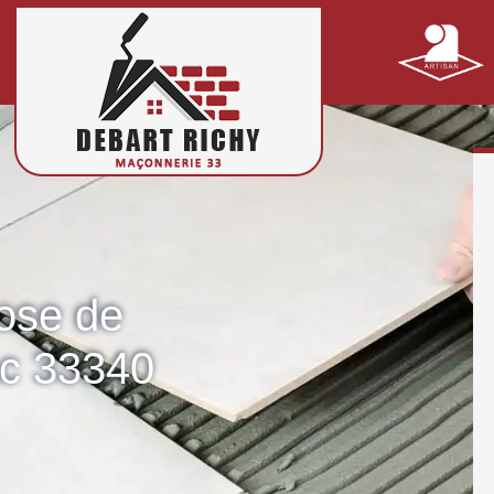
pose de
ac 33340