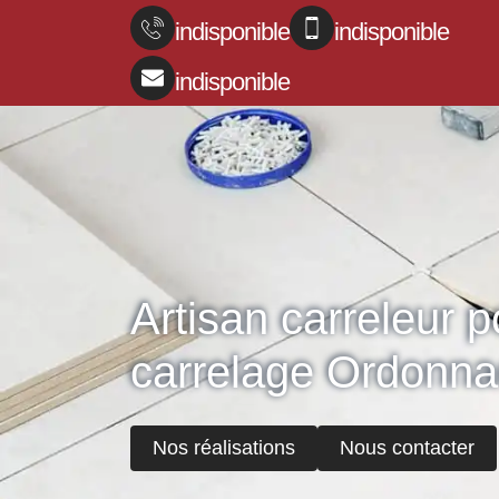
indisponible
indisponible
indisponible
Artisan carreleur 
carrelage Ordonn
Nos réalisations
Nous contacter