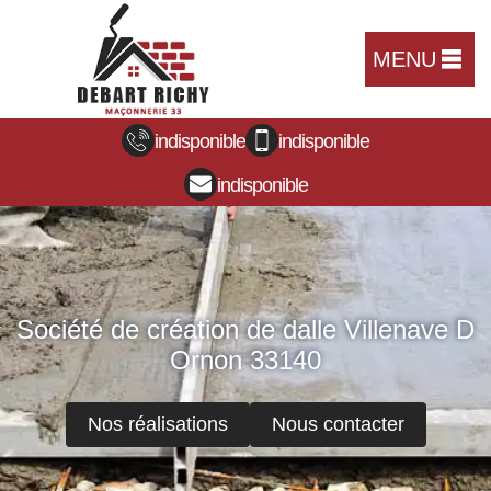
MENU
indisponible
indisponible
indisponible
Société de création de dalle Villenave D
Ornon 33140
Nos réalisations
Nous contacter