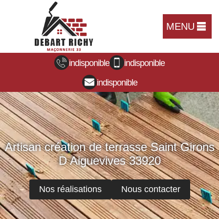
MENU
indisponible
indisponible
indisponible
Artisan création de terrasse Saint Girons
D Aiguevives 33920
Nos réalisations
Nous contacter