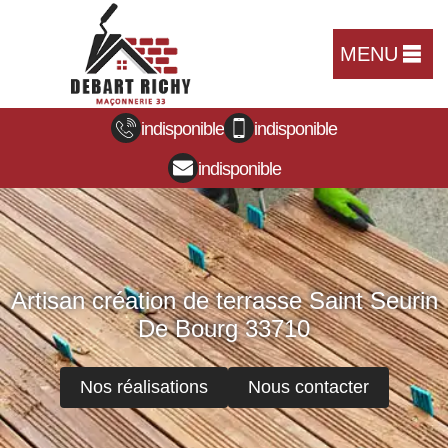
MENU
indisponible
indisponible
indisponible
Artisan création de terrasse Saint Seurin
De Bourg 33710
Nos réalisations
Nous contacter