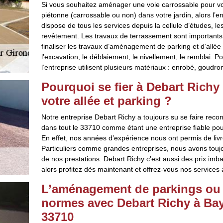
Si vous souhaitez aménager une voie carrossable pour vos
piétonne (carrossable ou non) dans votre jardin, alors l’en
dispose de tous les services depuis la cellule d’études, l
revêtement. Les travaux de terrassement sont importants
finaliser les travaux d’aménagement de parking et d’allé
l’excavation, le déblaiement, le nivellement, le remblai. P
l’entreprise utilisent plusieurs matériaux : enrobé, goudr
Pourquoi se fier à Debart Rich
votre allée et parking ?
Notre entreprise Debart Richy a toujours su se faire reco
dans tout le 33710 comme étant une entreprise fiable po
En effet, nos années d’expérience nous ont permis de livrer
Particuliers comme grandes entreprises, nous avons touj
de nos prestations. Debart Richy c’est aussi des prix imb
alors profitez dès maintenant et offrez-vous nos services a
L’aménagement de parkings ou a
normes avec Debart Richy à Bay
33710