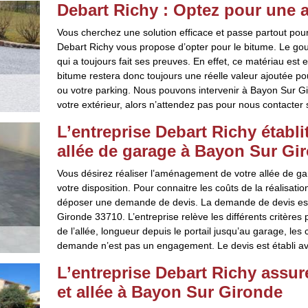
Debart Richy : Optez pour une a
Vous cherchez une solution efficace et passe partout po
Debart Richy vous propose d’opter pour le bitume. Le go
qui a toujours fait ses preuves. En effet, ce matériau est 
bitume restera donc toujours une réelle valeur ajoutée pour
ou votre parking. Nous pouvons intervenir à Bayon Sur G
votre extérieur, alors n’attendez pas pour nous contacter 
L’entreprise Debart Richy étab
allée de garage à Bayon Sur Gir
Vous désirez réaliser l’aménagement de votre allée de ga
votre disposition. Pour connaitre les coûts de la réalisatio
déposer une demande de devis. La demande de devis est 
Gironde 33710. L’entreprise relève les différents critères 
de l’allée, longueur depuis le portail jusqu’au garage, le
demande n’est pas un engagement. Le devis est établi ave
L’entreprise Debart Richy assu
et allée à Bayon Sur Gironde