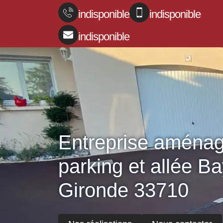
indisponible
indisponible
indisponible
Entreprise aména
parking et allée B
Gironde 33710