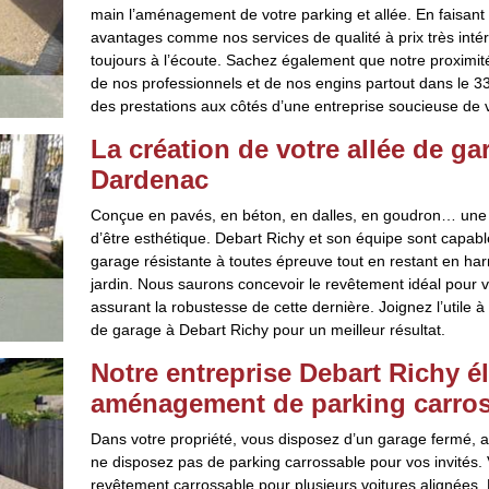
main l’aménagement de votre parking et allée. En faisant
avantages comme nos services de qualité à prix très intér
toujours à l’écoute. Sachez également que notre proximité
de nos professionnels et de nos engins partout dans le 334
des prestations aux côtés d’une entreprise soucieuse de v
La création de votre allée de g
Dardenac
Conçue en pavés, en béton, en dalles, en goudron… une al
d’être esthétique. Debart Richy et son équipe sont capab
garage résistante à toutes épreuve tout en restant en harm
jardin. Nous saurons concevoir le revêtement idéal pour v
assurant la robustesse de cette dernière. Joignez l’utile 
de garage à Debart Richy pour un meilleur résultat.
Notre entreprise Debart Richy é
aménagement de parking carros
Dans votre propriété, vous disposez d’un garage fermé, 
ne disposez pas de parking carrossable pour vos invités
revêtement carrossable pour plusieurs voitures alignées.