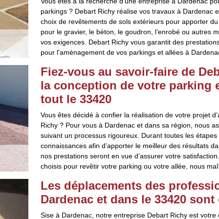
Vous êtes à la recherche d’une entreprise à Dardenac po
parkings ? Debart Richy réalise vos travaux à Dardenac e
choix de revêtements de sols extérieurs pour apporter du
pour le gravier, le béton, le goudron, l’enrobé ou autres 
vos exigences. Debart Richy vous garantit des prestation
pour l'aménagement de vos parkings et allées à Dardenac 
Fiez-vous au savoir-faire de De
la conception de votre parking 
tout le 33420
Vous êtes décidé à confier la réalisation de votre projet
Richy ? Pour vous à Dardenac et dans sa région, nous as
suivant un processus rigoureux. Durant toutes les étapes d
connaissances afin d’apporter le meilleur des résultats d
nos prestations seront en vue d’assurer votre satisfactio
choisis pour revêtir votre parking ou votre allée, nous maî
Les déplacements des professio
Dardenac et dans le 33420 sont 
Sise à Dardenac, notre entreprise Debart Richy est votre