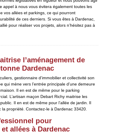
 normes législatives en vigueur et nous pouvons agir
re appel à nous vous évitera également toutes les
 vos allées et parkings, ce qui pourront
durabilité de ces derniers. Si vous êtes à Dardenac,
allié pour réaliser vos projets, alors n’hésitez pas à
aitrise l’aménagement de
iétonne Dardenac
uliers, gestionnaire d’immobilier et collectivité son
lée qui mène vers l’entrée principale d’une demeure
a maison. Il en est de même pour le parking
ial. L’artisan maçon Debart Richy maitrise les
ublic. Il en est de même pour l’allée de jardin. Il
c la propriété. Contactez-le à Dardenac 33420.
ofessionnel pour
et allées à Dardenac