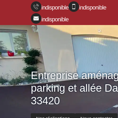
indisponible
indisponible
indisponible
Entreprise aména
parking et allée D
33420