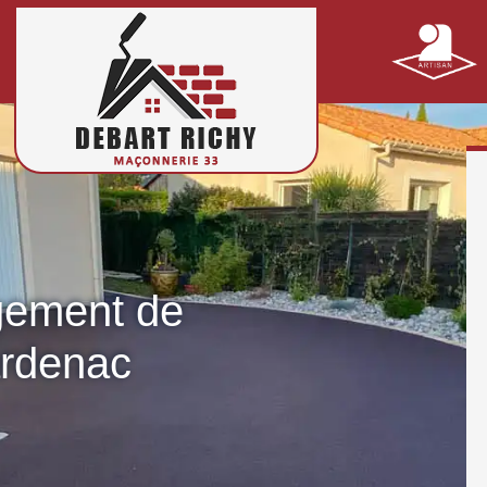
gement de
ardenac