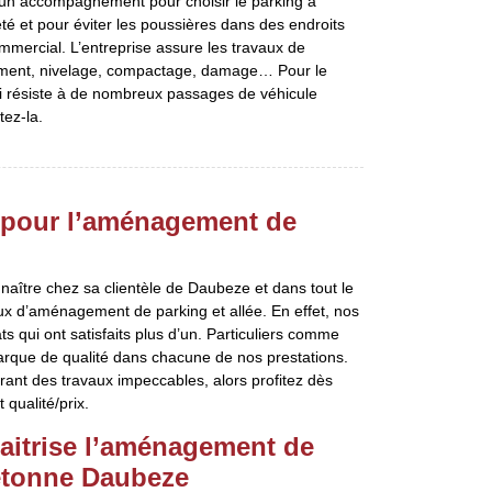
e un accompagnement pour choisir le parking à
été et pour éviter les poussières dans des endroits
mercial. L’entreprise assure les travaux de
ement, nivelage, compactage, damage… Pour le
qui résiste à de nombreux passages de véhicule
ez-la.
y pour l’aménagement de
nnaître chez sa clientèle de Daubeze et dans tout le
ux d’aménagement de parking et allée. En effet, nos
s qui ont satisfaits plus d’un. Particuliers comme
arque de qualité dans chacune de nos prestations.
urant des travaux impeccables, alors profitez dès
qualité/prix.
aitrise l’aménagement de
piétonne Daubeze