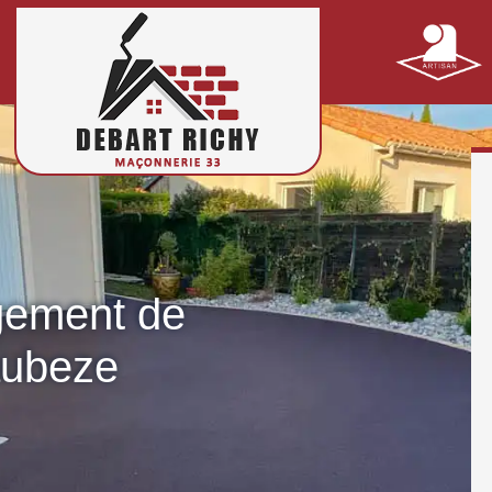
gement de
aubeze