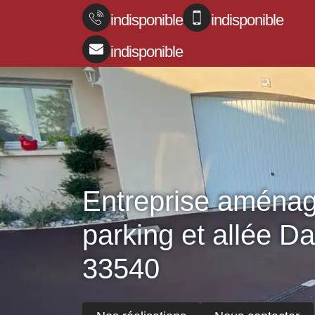
indisponible
indisponible
indisponible
Entreprise aména
parking et allée D
33540