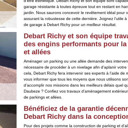
d’être esthétique. Debart Richy et son équipe sont capab
garage résistante à toutes épreuve tout en restant en harm
jardin. Nous saurons concevoir le revêtement idéal pour v
assurant la robustesse de cette dernière. Joignez l’utile 
de garage à Debart Richy pour un meilleur résultat.
Debart Richy et son équipe trava
des engins performants pour la
et allées
Aménager un parking ou une allée demande des interventi
nécessaire de procéder à un nivelage afin d’aplanir votre te
cela, Debart Richy fera intervenir ses experts à l’aide de
vous informer que tous les moyens que nous utilisons sont
d’accomplir nos missions dans les meilleurs délais quel qu
Daubeze ? Confiez vos travaux d’aménagement extérieur 
de parkings et allées.
Bénéficiez de la garantie décenn
Debart Richy dans la conception
Pour des projets comme la construction de parking et d’all