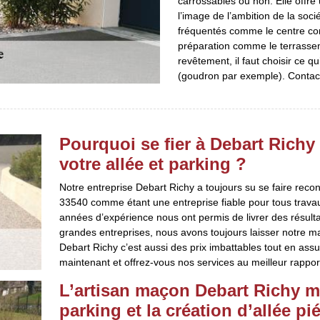
carrossables ou non. Elle offr
l’image de l’ambition de la soci
fréquentés comme le centre com
préparation comme le terrass
revêtement, il faut choisir ce 
(goudron par exemple). Contact
Pourquoi se fier à Debart Rich
votre allée et parking ?
Notre entreprise Debart Richy a toujours su se faire reco
33540 comme étant une entreprise fiable pour tous trava
années d’expérience nous ont permis de livrer des résultat
grandes entreprises, nous avons toujours laisser notre m
Debart Richy c’est aussi des prix imbattables tout en ass
maintenant et offrez-vous nos services au meilleur rapport 
L’artisan maçon Debart Richy m
parking et la création d’allée 