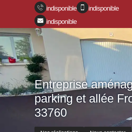
indisponible
indisponible
indisponible
Entreprise aména
parking et allée F
33760