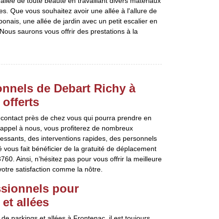
llée de toute beauté en travaillant divers matériaux
es. Que vous souhaitez avoir une allée à l'allure de
ponais, une allée de jardin avec un petit escalier en
Nous saurons vous offrir des prestations à la
nnels de Debart Richy à
offerts
e contact près de chez vous qui pourra prendre en
 appel à nous, vous profiterez de nombreux
essants, des interventions rapides, des personnels
 vous fait bénéficier de la gratuité de déplacement
60. Ainsi, n’hésitez pas pour vous offrir la meilleure
otre satisfaction comme la nôtre.
essionnels pour
et allées
 parkings et allées à Frontenac, il est toujours