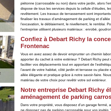
piétonne (carrossable ou non) dans votre jardin, alors l’en
dispose de tous les services depuis la cellule d’études, l
revêtement. Les travaux de terrassement sont importants
finaliser les travaux d’aménagement de parking et d’allé
l’excavation, le déblaiement, le nivellement, le remblai. P
l’entreprise utilisent plusieurs matériaux : enrobé, goudr
Confiez à Debart Richy la conce
Frontenac
Vous en avez assez de devoir emprunter un chemin labori
apporter du cachet à votre extérieur ? Debart Richy peut
faciliter vos déplacements tout en apportant de l’esthétiqu
l’avant de votre habitat, côté jardin et terrasse ou placée 
allée élégante et pratique grâce à notre savoir-faire. Nou
matériau de votre choix pour revêtir votre sol extérieur.
Notre entreprise Debart Richy é
aménagement de parking carros
Dans votre propriété, vous disposez d’un garage fermé, 
ne disposez pas de parking carrossable pour vos invités