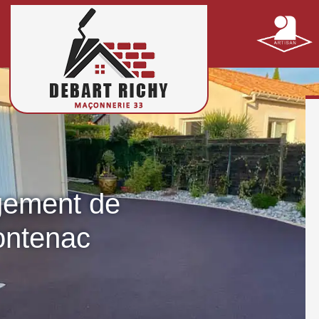
gement de
rontenac