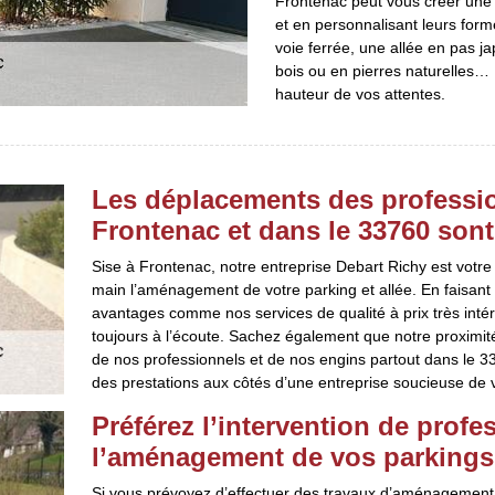
Frontenac peut vous créer une a
et en personnalisant leurs form
voie ferrée, une allée en pas ja
bois ou en pierres naturelles… 
hauteur de vos attentes.
Les déplacements des professio
Frontenac et dans le 33760 sont 
Sise à Frontenac, notre entreprise Debart Richy est votr
main l’aménagement de votre parking et allée. En faisant
avantages comme nos services de qualité à prix très intér
toujours à l’écoute. Sachez également que notre proximité
de nos professionnels et de nos engins partout dans le 337
des prestations aux côtés d’une entreprise soucieuse de v
Préférez l’intervention de prof
l’aménagement de vos parkings 
Si vous prévoyez d’effectuer des travaux d’aménagement de