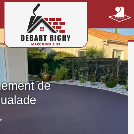
gement de
oualade