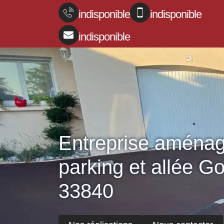
indisponible
indisponible
indisponible
Entreprise aména
parking et allée G
33840