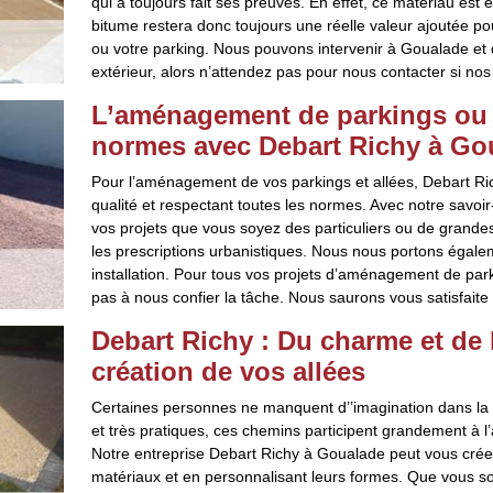
qui a toujours fait ses preuves. En effet, ce matériau est 
bitume restera donc toujours une réelle valeur ajoutée pour
ou votre parking. Nous pouvons intervenir à Goualade et
extérieur, alors n’attendez pas pour nous contacter si nos
L’aménagement de parkings ou a
normes avec Debart Richy à Gou
Pour l’aménagement de vos parkings et allées, Debart Ri
qualité et respectant toutes les normes. Avec notre savoi
vos projets que vous soyez des particuliers ou de grande
les prescriptions urbanistiques. Nous nous portons égalemen
installation. Pour tous vos projets d’aménagement de park
pas à nous confier la tâche. Nous saurons vous satisfaite
Debart Richy : Du charme et de l
création de vos allées
Certaines personnes ne manquent d’’imagination dans la pe
et très pratiques, ces chemins participent grandement à l’
Notre entreprise Debart Richy à Goualade peut vous créer 
matériaux et en personnalisant leurs formes. Que vous souh