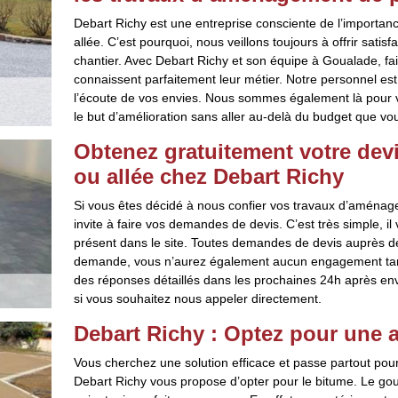
Debart Richy est une entreprise consciente de l’importa
allée. C’est pourquoi, nous veillons toujours à offrir satis
chantier. Avec Debart Richy et son équipe à Goualade, f
connaissent parfaitement leur métier. Notre personnel est 
l’écoute de vos envies. Nous sommes également là pour v
le but d’amélioration sans aller au-delà du budget que vo
Obtenez gratuitement votre de
ou allée chez Debart Richy
Si vous êtes décidé à nous confier vos travaux d’aménag
invite à faire vos demandes de devis. C’est très simple, il 
présent dans le site. Toutes demandes de devis auprès de
demande, vous n’aurez également aucun engagement tant q
des réponses détaillés dans les prochaines 24h après en
si vous souhaitez nous appeler directement.
Debart Richy : Optez pour une a
Vous cherchez une solution efficace et passe partout po
Debart Richy vous propose d’opter pour le bitume. Le go