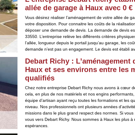
allée de garage à Haux avec 0 € 
Vous désirez réaliser l’aménagement de votre allée de ga
votre disposition. Pour connaitre les coûts de la réalisatio
déposer une demande de devis. La demande de devis est 
33550. L’entreprise relève les différents critères physique
l’allée, longueur depuis le portail jusqu’au garage, les c
demande n’est pas un engagement. Le devis est établi ave
Debart Richy : L’aménagement de
Haux et ses environs entre les 
qualifiés
Chez notre entreprise Debart Richy nous avons à cœur de to
cela, en plus de nos matériels et nos engins performants, 
équipe d’artisan ayant reçu toutes les formations et les q
niveau. Nos professionnels ont plusieurs années d’activit
missions dans le plus grand respect des normes. Si vous s
vous vers Debart Richy. Nous sommes à Haux les plus à m
espérances.