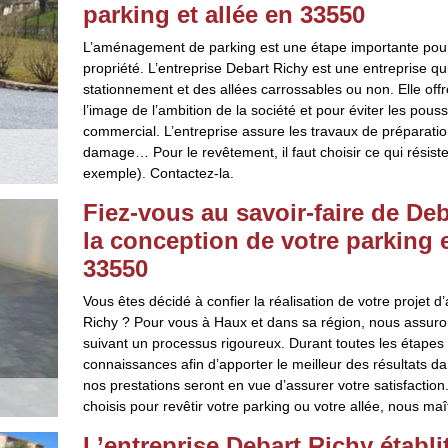
parking et allée en 33550
L’aménagement de parking est une étape importante pour l’
propriété. L’entreprise Debart Richy est une entreprise 
stationnement et des allées carrossables ou non. Elle of
l’image de l’ambition de la société et pour éviter les po
commercial. L’entreprise assure les travaux de préparat
damage… Pour le revêtement, il faut choisir ce qui rési
exemple). Contactez-la.
Fiez-vous au savoir-faire de De
la conception de votre parking e
33550
Vous êtes décidé à confier la réalisation de votre projet
Richy ? Pour vous à Haux et dans sa région, nous assuron
suivant un processus rigoureux. Durant toutes les étapes d
connaissances afin d’apporter le meilleur des résultats d
nos prestations seront en vue d’assurer votre satisfactio
choisis pour revêtir votre parking ou votre allée, nous maî
L’entreprise Debart Richy étab