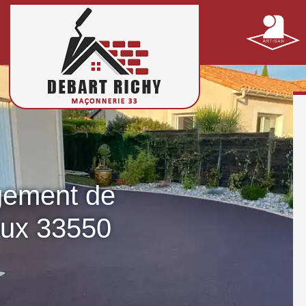
gement de
aux 33550