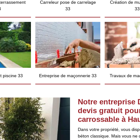
 terrassement
Carreleur pose de carrelage
Création de mu
3
33
33
 piscine 33
Entreprise de maçonnerie 33
Travaux de ma
Notre entreprise 
devis gratuit po
carrossable à Ha
Dans votre propriété, vous dis
béton classique. Mais vous ne 