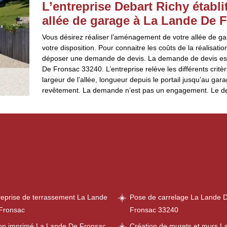
L’entreprise Debart Richy étab
allée de garage à La Lande De F
Vous désirez réaliser l’aménagement de votre allée de ga
votre disposition. Pour connaitre les coûts de la réalisatio
déposer une demande de devis. La demande de devis est 
De Fronsac 33240. L’entreprise relève les différents critè
largeur de l’allée, longueur depuis le portail jusqu’au gar
revêtement. La demande n’est pas un engagement. Le devis
reprise de terrassement La Lande
Pose de carrelage La Lande 
Fronsac
Fronsac 33240
on imprimé La Lande De Fronsac
Création de murets et murs L