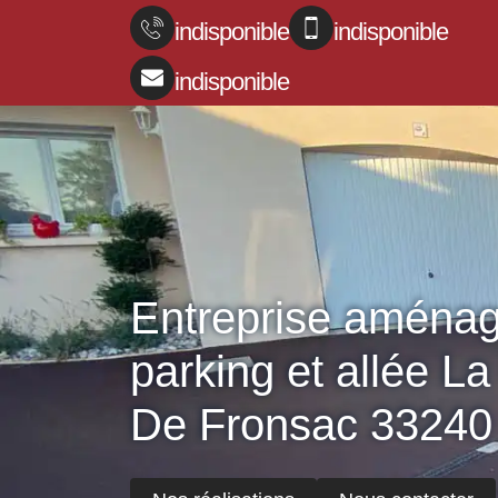
indisponible
indisponible
indisponible
Entreprise aména
parking et allée L
De Fronsac 33240