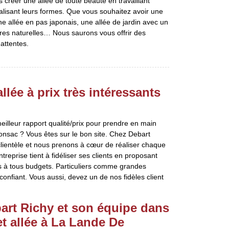
créer une allée de toute beauté en travaillant
alisant leurs formes. Que vous souhaitez avoir une
 une allée en pas japonais, une allée de jardin avec un
erres naturelles… Nous saurons vous offrir des
 attentes.
lée à prix très intéressants
illeur rapport qualité/prix pour prendre en main
nsac ? Vous êtes sur le bon site. Chez Debart
lientèle et nous prenons à cœur de réaliser chaque
ntreprise tient à fidéliser ses clients en proposant
 à tous budgets. Particuliers comme grandes
confiant. Vous aussi, devez un de nos fidèles client
bart Richy et son équipe dans
et allée à La Lande De