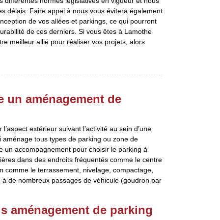
s différentes normes législatives en vigueur et nous
es délais. Faire appel à nous vous évitera également
nception de vos allées et parkings, ce qui pourront
durabilité de ces derniers. Si vous êtes à Lamothe
e meilleur allié pour réaliser vos projets, alors
ure un aménagement de
aspect extérieur suivant l’activité au sein d’une
qui aménage tous types de parking ou zone de
fre un accompagnement pour choisir le parking à
ussières dans des endroits fréquentés comme le centre
ion comme le terrassement, nivelage, compactage,
ste à de nombreux passages de véhicule (goudron par
vis aménagement de parking