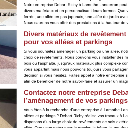
Notre entreprise Debart Richy à Lamothe Landerron peut v
divers matériaux et en personnalisant leurs formes. Que vo
ferrée, une allée en pas japonais, une allée de jardin ave
Nous saurons vous offrir des prestations à la hauteur de v
Divers matériaux de revêtement
pour vos allées et parkings
Si vous souhaitez aménager un parking ou une allée, notr
choix de revêtements. Nous pouvons vous installer des m
bois ou l’asphalte, jusqu’aux matériaux plus complexe com
vous appartint mais nous pouvons toujours vous partager
décision si vous hésitez. Faites appel à notre entreprise s
afin de bénéficier de notre savoir-faire et assurer un m
Contactez notre entreprise Deba
l’aménagement de vos parkings 
Vous êtes à la recherche d’une entreprise à Lamothe La
allées et parkings ? Debart Richy réalise vos travaux à 
disposons d'un large choix de revêtements de sols extéri
allée. Que vous optez pour le gravier, le béton, le goudro