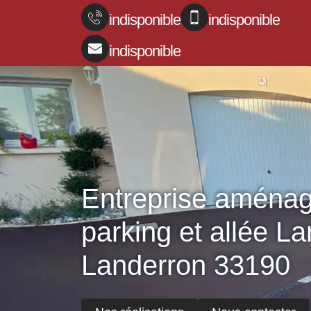
indisponible
indisponible
indisponible
Entreprise aména
parking et allée L
Landerron 33190