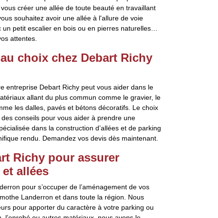
ous créer une allée de toute beauté en travaillant
us souhaitez avoir une allée à l'allure de voie
c un petit escalier en bois ou en pierres naturelles…
os attentes.
 au choix chez Debart Richy
e entreprise Debart Richy peut vous aider dans le
atériaux allant du plus commun comme le gravier, le
me les dalles, pavés et bétons décoratifs. Le choix
 des conseils pour vous aider à prendre une
pécialisée dans la construction d’allées et de parking
agnifique rendu. Demandez vos devis dès maintenant.
rt Richy pour assurer
et allées
nderron pour s’occuper de l’aménagement de vos
Lamothe Landerron et dans toute la région. Nous
eurs pour apporter du caractère à votre parking ou
n, l’enrobé ou autres matériaux, nous avons le