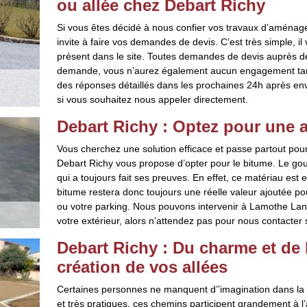
ou allée chez Debart Richy
Si vous êtes décidé à nous confier vos travaux d’aménag
invite à faire vos demandes de devis. C’est très simple, il 
présent dans le site. Toutes demandes de devis auprès de
demande, vous n’aurez également aucun engagement tant q
des réponses détaillés dans les prochaines 24h après en
si vous souhaitez nous appeler directement.
Debart Richy : Optez pour une a
Vous cherchez une solution efficace et passe partout po
Debart Richy vous propose d’opter pour le bitume. Le go
qui a toujours fait ses preuves. En effet, ce matériau est 
bitume restera donc toujours une réelle valeur ajoutée pour
ou votre parking. Nous pouvons intervenir à Lamothe La
votre extérieur, alors n’attendez pas pour nous contacter 
Debart Richy : Du charme et de l
création de vos allées
Certaines personnes ne manquent d’’imagination dans la pe
et très pratiques, ces chemins participent grandement à l’