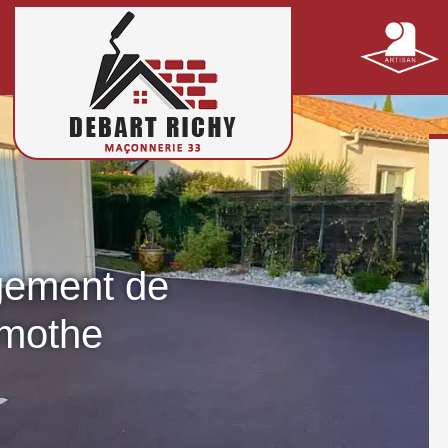
gement de
amothe