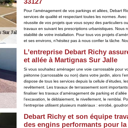
33127
Pour l’aménagement de vos parkings et allées, Debart Ric
services de qualité et respectant toutes les normes. Avec
réussite de vos projets que vous soyez des particuliers o
travaux en suivant les prescriptions urbanistiques. Nous n
stabilité de votre installation. Pour tous vos projets d’a
et ses environs, n’hésitez pas à nous confier la tâche. No
L’entreprise Debart Richy assu
et allée à Martignas Sur Jalle
Si vous souhaitez aménager une voie carrossable pour vos
piétonne (carrossable ou non) dans votre jardin, alors l’en
dispose de tous les services depuis la cellule d’études, l
revêtement. Les travaux de terrassement sont importants
finaliser les travaux d’aménagement de parking et d’allé
l’excavation, le déblaiement, le nivellement, le remblai. P
l’entreprise utilisent plusieurs matériaux : enrobé, goudr
Debart Richy et son équipe trava
des engins performants pour la