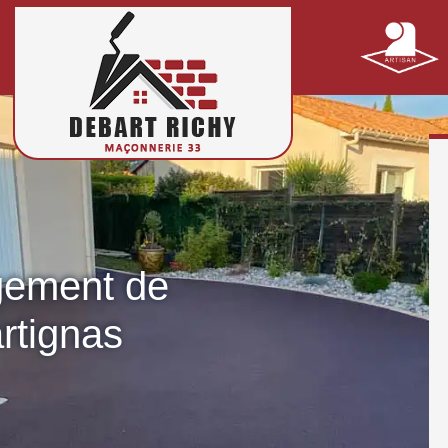
gement de
artignas