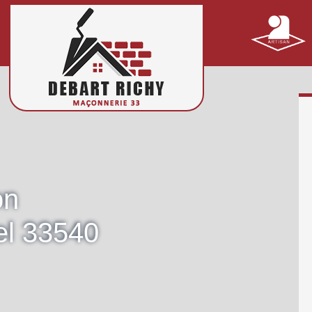
on
el 33540