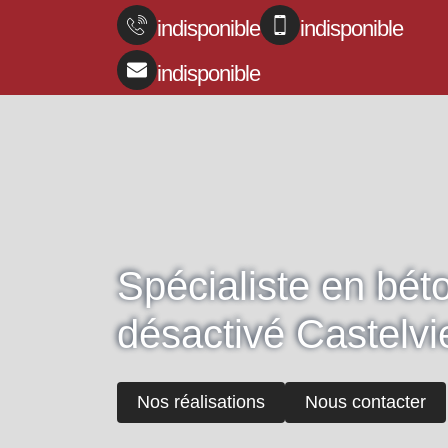
indisponible
indisponible
indisponible
Spécialiste en bét
désactivé Castelvi
Nos réalisations
Nous contacter