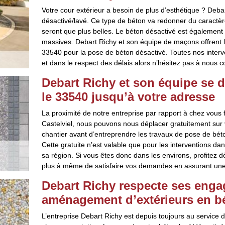
Votre cour extérieur a besoin de plus d’esthétique ? Deb
désactivé/lavé. Ce type de béton va redonner du caractèr
seront que plus belles. Le béton désactivé est également t
massives. Debart Richy et son équipe de maçons offrent leu
33540 pour la pose de béton désactivé. Toutes nos interv
et dans le respect des délais alors n’hésitez pas à nous c
Debart Richy et son équipe se d
le 33540 jusqu’à votre adresse
La proximité de notre entreprise par rapport à chez vous fa
Castelviel, nous pouvons nous déplacer gratuitement sur v
chantier avant d’entreprendre les travaux de pose de bét
Cette gratuite n’est valable que pour les interventions dan
sa région. Si vous êtes donc dans les environs, profitez d
plus à même de satisfaire vos demandes en assurant une pr
Debart Richy respecte ses enga
aménagement d’extérieurs en b
L’entreprise Debart Richy est depuis toujours au service d