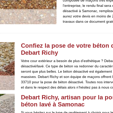
composée de maçons très expéri
l’entreprise, le rendu final ser
désactivé à Samonac, remplisse
aurez votre devis en moins de 2
travaux dans ce document gratu
Confiez la pose de votre béton 
Debart Richy
Votre cour extérieur a besoin de plus d’esthétique ? Deb
désactivé/lavé. Ce type de béton va redonner du caractèr
seront que plus belles. Le béton désactivé est également t
massives. Debart Richy et son équipe de maçons offrent le
33710 pour la pose de béton désactivé. Toutes nos interv
et dans le respect des délais alors n’hésitez pas à nous c
Debart Richy, artisan pour la p
béton lavé à Samonac
Si vous hésitez sur le type de revêtement à choisir pour l