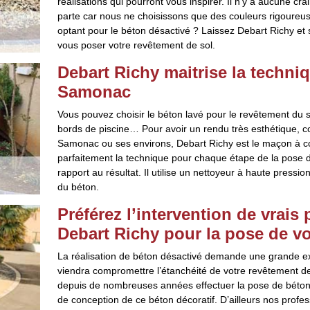
réalisations qui pourront vous inspirer. Il n’y a aucune cr
parte car nous ne choisissons que des couleurs rigoureus
optant pour le béton désactivé ? Laissez Debart Richy 
vous poser votre revêtement de sol.
Debart Richy maitrise la techni
Samonac
Vous pouvez choisir le béton lavé pour le revêtement du so
bords de piscine… Pour avoir un rendu très esthétique, c
Samonac ou ses environs, Debart Richy est le maçon à con
parfaitement la technique pour chaque étape de la pose de
rapport au résultat. Il utilise un nettoyeur à haute pressio
du béton.
Préférez l’intervention de vrai
Debart Richy pour la pose de vo
La réalisation de béton désactivé demande une grande e
viendra compromettre l’étanchéité de votre revêtement d
depuis de nombreuses années effectuer la pose de béton 
de conception de ce béton décoratif. D’ailleurs nos profe