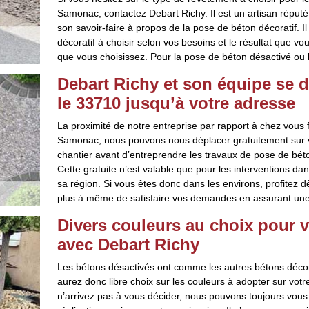
Samonac, contactez Debart Richy. Il est un artisan réput
son savoir-faire à propos de la pose de béton décoratif. I
décoratif à choisir selon vos besoins et le résultat que vo
que vous choisissez. Pour la pose de béton désactivé ou bét
Debart Richy et son équipe se d
le 33710 jusqu’à votre adresse
La proximité de notre entreprise par rapport à chez vous fa
Samonac, nous pouvons nous déplacer gratuitement sur vos
chantier avant d’entreprendre les travaux de pose de bét
Cette gratuite n’est valable que pour les interventions da
sa région. Si vous êtes donc dans les environs, profitez d
plus à même de satisfaire vos demandes en assurant une pr
Divers couleurs au choix pour v
avec Debart Richy
Les bétons désactivés ont comme les autres bétons décorati
aurez donc libre choix sur les couleurs à adopter sur vot
n’arrivez pas à vous décider, nous pouvons toujours vous