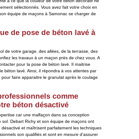
ainte à ce que la couleur de votre béton décoratif ne
ement sélectionnés. Vous avez fait votre choix en
et son équipe de maçons à Samonac se charger de
que de pose de béton lavé à
l de votre garage, des allées, de la terrasse, des
onfiez les travaux à un maçon près de chez vous. A
tacter pour la pose de béton lavé. Il maitrise
 béton lavé. Ainsi, il répondra à vos attentes par
n pour faire apparaitre le granulat après le coulage
s professionnels comme
tre béton désactivé
xpertise car une malfaçon dans sa conception
e sol. Debart Richy et son équipe de maçons ont
désactivé et maîtrisent parfaitement les techniques
ssionnels son qualifiés et sont en mesure d’assurer