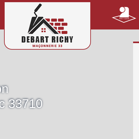
on
c 33710