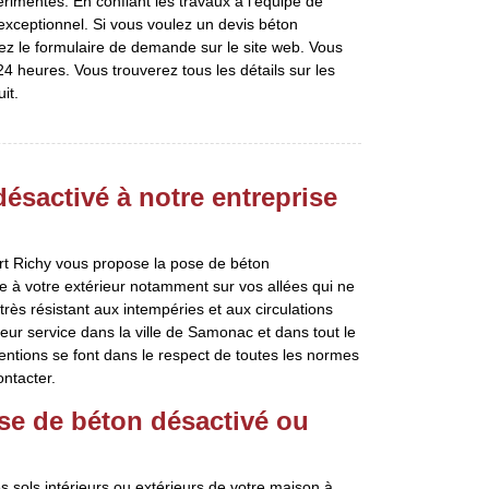
mentés. En confiant les travaux à l’équipe de
a exceptionnel. Si vous voulez un devis béton
z le formulaire de demande sur le site web. Vous
4 heures. Vous trouverez tous les détails sur les
it.
désactivé à notre entreprise
art Richy vous propose la pose de béton
e à votre extérieur notamment sur vos allées qui ne
rès résistant aux intempéries et aux circulations
ur service dans la ville de Samonac et dans tout le
entions se font dans le respect de toutes les normes
ontacter.
ose de béton désactivé ou
es sols intérieurs ou extérieurs de votre maison à