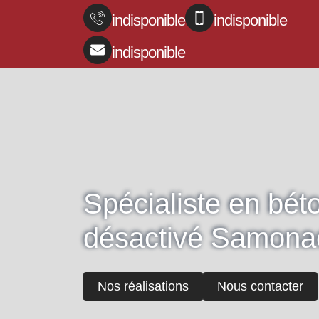
indisponible
indisponible
indisponible
Spécialiste en bét
désactivé Samona
Nos réalisations
Nous contacter