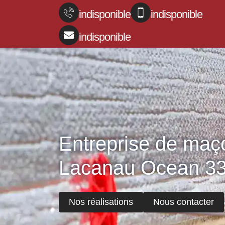
indisponible
indisponible
indisponible
Entreprise de maç
Lacanau Ocean 3
Nos réalisations
Nous contacter