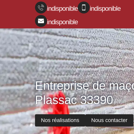
indisponible
indisponible
indisponible
Entreprise de maç
Plassac 33390
Nos réalisations
Nous contacter