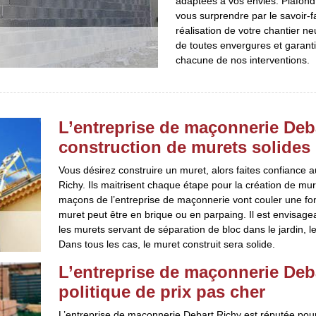
adaptées à vos envies. Plafond,
vous surprendre par le savoir-
réalisation de votre chantier ne
de toutes envergures et garanti
chacune de nos interventions.
L’entreprise de maçonnerie Deba
construction de murets solides
Vous désirez construire un muret, alors faites confiance
Richy. Ils maitrisent chaque étape pour la création de mur
maçons de l’entreprise de maçonnerie vont couler une fond
muret peut être en brique ou en parpaing. Il est envisage
les murets servant de séparation de bloc dans le jardin, l
Dans tous les cas, le muret construit sera solide.
L’entreprise de maçonnerie Deba
politique de prix pas cher
L’entreprise de maçonnerie Debart Richy est réputée pour 