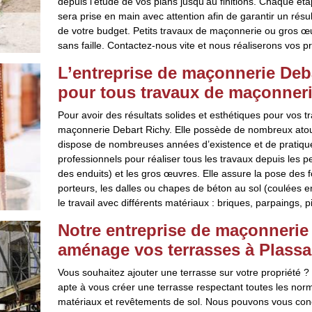
depuis l’étude de vos plans jusqu’au finitions. Chaque ét
sera prise en main avec attention afin de garantir un rés
de votre budget. Petits travaux de maçonnerie ou gros œu
sans faille. Contactez-nous vite et nous réaliserons vos p
L’entreprise de maçonnerie Deba
pour tous travaux de maçonner
Pour avoir des résultats solides et esthétiques pour vos t
maçonnerie Debart Richy. Elle possède de nombreux atouts
dispose de nombreuses années d’existence et de pratiques
professionnels pour réaliser tous les travaux depuis les p
des enduits) et les gros œuvres. Elle assure la pose des 
porteurs, les dalles ou chapes de béton au sol (coulées e
le travail avec différents matériaux : briques, parpaings, 
Notre entreprise de maçonnerie 
aménage vos terrasses à Plassa
Vous souhaitez ajouter une terrasse sur votre propriété 
apte à vous créer une terrasse respectant toutes les norm
matériaux et revêtements de sol. Nous pouvons vous conc