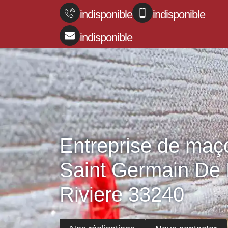
indisponible
indisponible
indisponible
Entreprise de maç
Saint Germain De
Riviere 33240