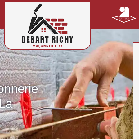
onnerie
 La