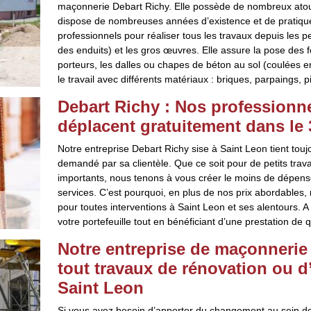
maçonnerie Debart Richy. Elle possède de nombreux atouts
dispose de nombreuses années d’existence et de pratiques
professionnels pour réaliser tous les travaux depuis les p
des enduits) et les gros œuvres. Elle assure la pose des 
porteurs, les dalles ou chapes de béton au sol (coulées e
le travail avec différents matériaux : briques, parpaings, 
Debart Richy : Nos professionn
déplacent gratuitement dans le
Notre entreprise Debart Richy sise à Saint Leon tient touj
demandé par sa clientèle. Que ce soit pour de petits tra
importants, nous tenons à vous créer le moins de dépenses 
services. C’est pourquoi, en plus de nos prix abordable
pour toutes interventions à Saint Leon et ses alentours. A
votre portefeuille tout en bénéficiant d’une prestation de 
Notre entreprise de maçonnerie
tout travaux de rénovation ou d
Saint Leon
Si vous avez besoin d’apporter du changement au sein de 