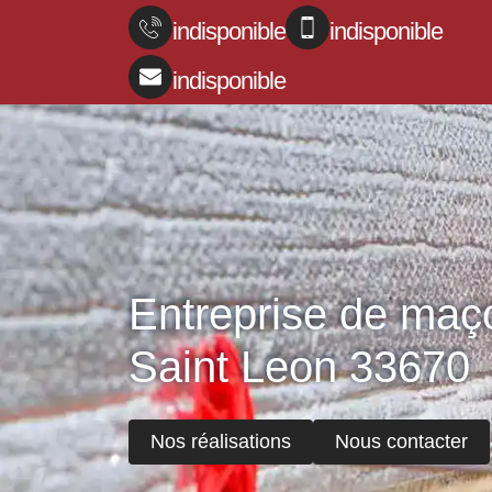
indisponible
indisponible
indisponible
Entreprise de maç
Saint Leon 33670
Nos réalisations
Nous contacter