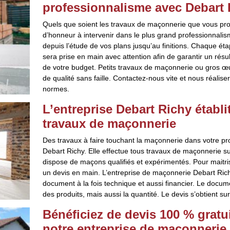
professionnalisme avec Debart 
Quels que soient les travaux de maçonnerie que vous proj
d’honneur à intervenir dans le plus grand professionnalis
depuis l’étude de vos plans jusqu’au finitions. Chaque ét
sera prise en main avec attention afin de garantir un rés
de votre budget. Petits travaux de maçonnerie ou gros œu
de qualité sans faille. Contactez-nous vite et nous réalise
normes.
L’entreprise Debart Richy établi
travaux de maçonnerie
Des travaux à faire touchant la maçonnerie dans votre pro
Debart Richy. Elle effectue tous travaux de maçonnerie su
dispose de maçons qualifiés et expérimentés. Pour maitris
un devis en main. L’entreprise de maçonnerie Debart Richy é
document à la fois technique et aussi financier. Le docum
des produits, mais aussi la quantité. Le devis s’obtient s
Bénéficiez de devis 100 % grat
notre entreprise de maçonnerie