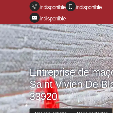
indisponible
indisponible
indisponible
Entreprise de maç
Saint Vivien De Bl
33920