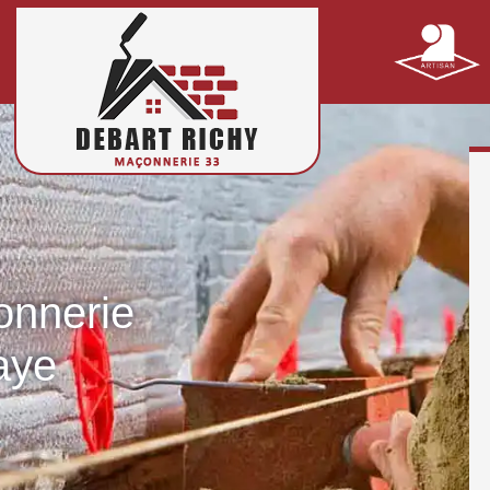
onnerie
aye