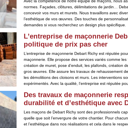
Avec la compétence de notre équipe de maçons, nous ass
normes. Façades, clôtures, délimitations de jardin… Debar
concevoir vos murs et murets. Nous travaillons avec divers
l’esthétique de vos œuvres. Des touches de personnalisa
demandes si vous recherchez un design plus spécifique.
L’entreprise de maçonnerie Deba
politique de prix pas cher
L’entreprise de maçonnerie Debart Richy est réputée pour 
maçonnerie. Elle propose des services variés comme les
création de muret, pose d’enduit, les plafonds, création 
gros œuvres. Elle assure les travaux de rehaussement de 
les démolitions des cloisons et murs. Les interventions s
expérimentés. Avec la qualité, l’entreprise est réputée pou
Des travaux de maçonnerie resp
durabilité et d’esthétique avec 
Les maçons de Debart Richy sont des professionnels ca
quelle que soit l’envergure de votre chantier. Pour chacune
et l’esthétique dans nos réalisations et cela dans le res