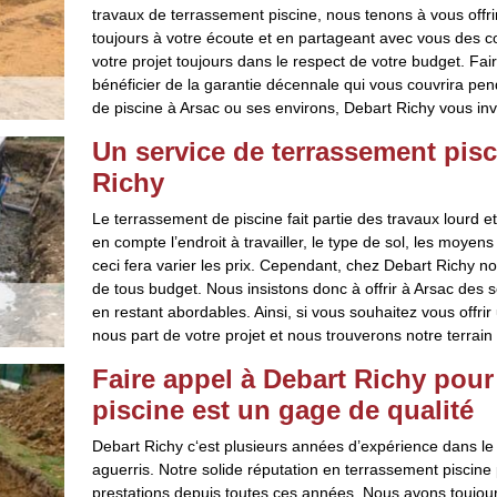
travaux de terrassement piscine, nous tenons à vous offr
toujours à votre écoute et en partageant avec vous des con
votre projet toujours dans le respect de votre budget. Fa
bénéficier de la garantie décennale qui vous couvrira pen
de piscine à Arsac ou ses environs, Debart Richy vous inv
Un service de terrassement pisc
Richy
Le terrassement de piscine fait partie des travaux lourd e
en compte l’endroit à travailler, le type de sol, les moye
ceci fera varier les prix. Cependant, chez Debart Richy n
de tous budget. Nous insistons donc à offrir à Arsac des s
en restant abordables. Ainsi, si vous souhaitez vous offri
nous part de votre projet et nous trouverons notre terrain
Faire appel à Debart Richy pour
piscine est un gage de qualité
Debart Richy c‘est plusieurs années d’expérience dans l
aguerris. Notre solide réputation en terrassement piscine p
prestations depuis toutes ces années. Nous avons toujo