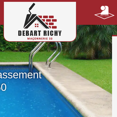
rassement
60