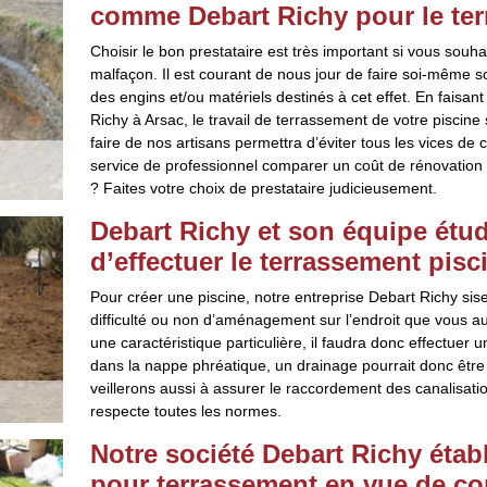
comme Debart Richy pour le ter
Choisir le bon prestataire est très important si vous souha
malfaçon. Il est courant de nous jour de faire soi-même s
des engins et/ou matériels destinés à cet effet. En faisa
Richy à Arsac, le travail de terrassement de votre piscine
faire de nos artisans permettra d’éviter tous les vices de 
service de professionnel comparer un coût de rénovation 
? Faites votre choix de prestataire judicieusement.
Debart Richy et son équipe étudi
d’effectuer le terrassement pisc
Pour créer une piscine, notre entreprise Debart Richy sis
difficulté ou non d’aménagement sur l’endroit que vous a
une caractéristique particulière, il faudra donc effectuer 
dans la nappe phréatique, un drainage pourrait donc être e
veillerons aussi à assurer le raccordement des canalisatio
respecte toutes les normes.
Notre société Debart Richy établ
pour terrassement en vue de co