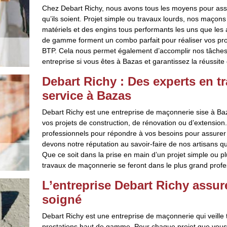
Chez Debart Richy, nous avons tous les moyens pour ass
qu’ils soient. Projet simple ou travaux lourds, nos maçons
matériels et des engins tous performants les uns que les 
de gamme forment un combo parfait pour réaliser vos pr
BTP. Cela nous permet également d’accomplir nos tâches 
entreprise si vous êtes à Bazas et garantissez la réussite 
Debart Richy : Des experts en t
service à Bazas
Debart Richy est une entreprise de maçonnerie sise à Baza
vos projets de construction, de rénovation ou d’extensio
professionnels pour répondre à vos besoins pour assurer la
devons notre réputation au savoir-faire de nos artisans qu
Que ce soit dans la prise en main d’un projet simple ou p
travaux de maçonnerie se feront dans le plus grand profe
L’entreprise Debart Richy assu
soigné
Debart Richy est une entreprise de maçonnerie qui veille to
prestations haut de gamme. Pour chaque projet que vous