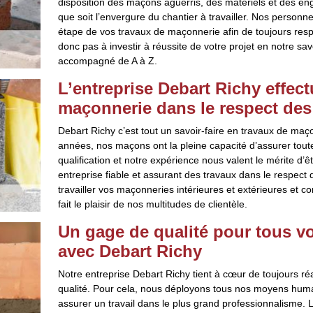
disposition des maçons aguerris, des matériels et des en
que soit l’envergure du chantier à travailler. Nos personn
étape de vos travaux de maçonnerie afin de toujours resp
donc pas à investir à réussite de votre projet en notre sav
accompagné de A à Z.
L’entreprise Debart Richy effec
maçonnerie dans le respect de
Debart Richy c’est tout un savoir-faire en travaux de ma
années, nos maçons ont la pleine capacité d’assurer toute
qualification et notre expérience nous valent le mérite d’
entreprise fiable et assurant des travaux dans le respect
travailler vos maçonneries intérieures et extérieures et c
fait le plaisir de nos multitudes de clientèle.
Un gage de qualité pour tous v
avec Debart Richy
Notre entreprise Debart Richy tient à cœur de toujours ré
qualité. Pour cela, nous déployons tous nos moyens humain
assurer un travail dans le plus grand professionnalisme.