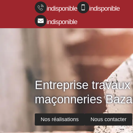
indisponible
indisponible
indisponible
Entreprise travaux
maçonneries Baza
Nos réalisations
Nous contacter