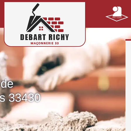
 de
s 33430