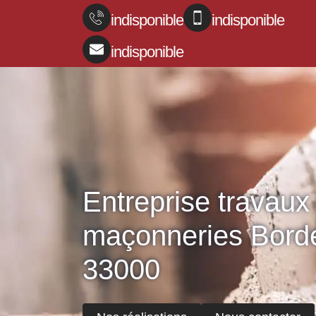
indisponible
indisponible
indisponible
Entreprise travaux
maçonneries Bord
33000