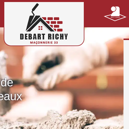
 de
eaux