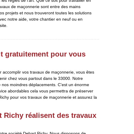
les règles de l’art. Que ce soit pour travailler en
travaux de maçonnerie sont entre des mains
os projets et nous trouveront toutes les solutions
ec notre aide, votre chantier en neuf ou en
site.
t gratuitement pour vous
r accomplir vos travaux de maçonnerie, vous êtes
venir chez vous partout dans le 33000. Notre
 de nos moindres déplacements. C’est un énorme
vice abordables cela vous permettra de préserver
t Richy pour vos travaux de maçonnerie et assurez la
 Richy réalisent des travaux
notre société Debart Richy. Nous disposons de