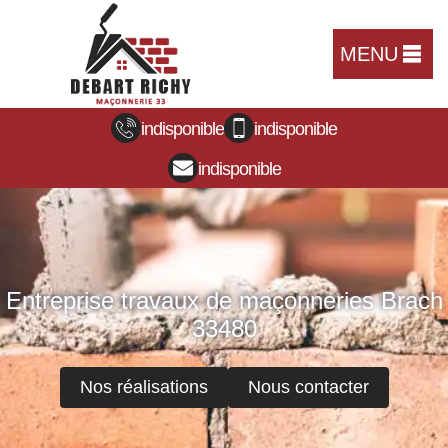
MENU
indisponible
indisponible
indisponible
Entreprise travaux de maçonneries Brach
33480
Nos réalisations
Nous contacter