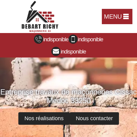
MENU
indisponible
indisponible
indisponible
Entreprise travaux de maçonneries Cissac
Medoc 33250
Nos réalisations
Nous contacter