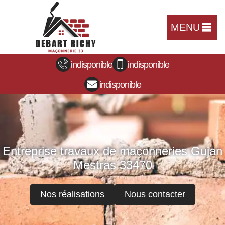
MENU
indisponible
indisponible
indisponible
Entreprise travaux de maçonneries Gujan
Mestras 33470
Nos réalisations
Nous contacter