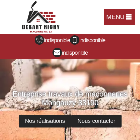
MENU
indisponible
indisponible
indisponible
Entreprise travaux de maçonneries
Mongauzy 33190
Nos réalisations
Nous contacter