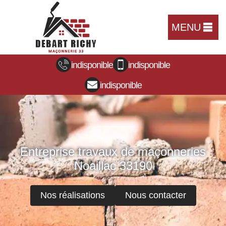
MENU
indisponible
indisponible
indisponible
Entreprise travaux de maçonneries
Noaillac 33190
Nos réalisations
Nous contacter