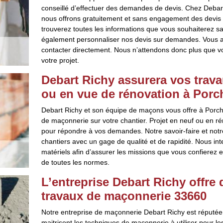
conseillé d’effectuer des demandes de devis. Chez Debar
nous offrons gratuitement et sans engagement des devis t
trouverez toutes les informations que vous souhaiterez s
également personnaliser nos devis sur demandes. Vous
contacter directement. Nous n’attendons donc plus que v
votre projet.
Debart Richy assurera vos trav
ou en vue de rénovation à Porc
Debart Richy et son équipe de maçons vous offre à Porche
de maçonnerie sur votre chantier. Projet en neuf ou en r
pour répondre à vos demandes. Notre savoir-faire et notr
chantiers avec un gage de qualité et de rapidité. Nous i
matériels afin d’assurer les missions que vous confierez 
de toutes les normes.
L’entreprise Debart Richy offre
travaux de maçonnerie 33660
Notre entreprise de maçonnerie Debart Richy est réputée
maitrisent les techniques de maçonnerie à utiliser pour l