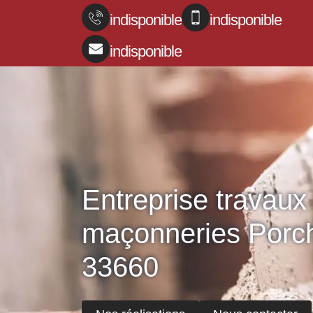
indisponible
indisponible
indisponible
Entreprise travaux
maçonneries Porc
33660