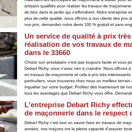
artisans qualifiés pour réaliser les travaux de maçonneri
de bloc dans le jardin qui s’effondrent. Notre entreprise e
plus de cette qualité, nous offrons à nos clients des prix 
nos prix, demandez notre devis 100 % gratuit et sans en
Un service de qualité à prix trè
réalisation de vos travaux de m
dans le 33660
Choisir son prestataire n’est pas toujours facile et vous p
Debart Richy, vous n’avez rien à craindre. Nous offrons à 
en travaux de maçonnerie et cela à prix très intéressant
particuliers, vous trouverez chez nous un meilleur terrain 
inquiéter sur votre budget. Profitez dès maintenant de nos
tous les avantages que Debart Richy vous offre. Demandez
L’entreprise Debart Richy effec
de maçonnerie dans le respect
Debart Richy c’est tout un savoir-faire en travaux de ma
années, nos maçons ont la pleine capacité d’assurer toute