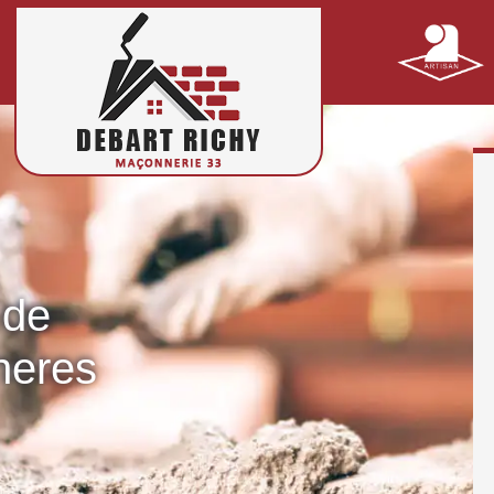
 de
heres