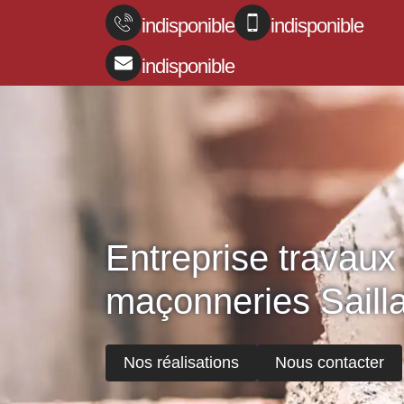
indisponible
indisponible
indisponible
Entreprise travaux
maçonneries Saill
Nos réalisations
Nous contacter