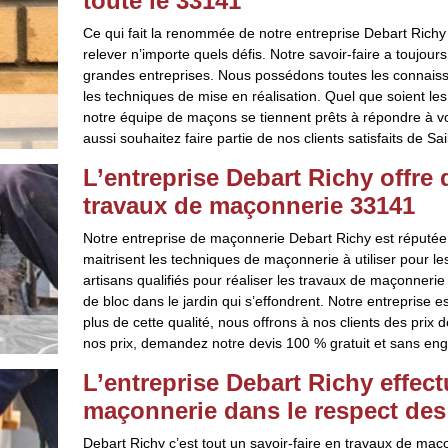
toute le 33141
Ce qui fait la renommée de notre entreprise Debart Richy
relever n’importe quels défis. Notre savoir-faire a toujour
grandes entreprises. Nous possédons toutes les connaissa
les techniques de mise en réalisation. Quel que soient l
notre équipe de maçons se tiennent prêts à répondre à v
aussi souhaitez faire partie de nos clients satisfaits de Sa
L’entreprise Debart Richy offre
travaux de maçonnerie 33141
Notre entreprise de maçonnerie Debart Richy est réputée
maitrisent les techniques de maçonnerie à utiliser pour l
artisans qualifiés pour réaliser les travaux de maçonneri
de bloc dans le jardin qui s’effondrent. Notre entreprise e
plus de cette qualité, nous offrons à nos clients des prix 
nos prix, demandez notre devis 100 % gratuit et sans en
L’entreprise Debart Richy effect
maçonnerie dans le respect de
Debart Richy c’est tout un savoir-faire en travaux de ma