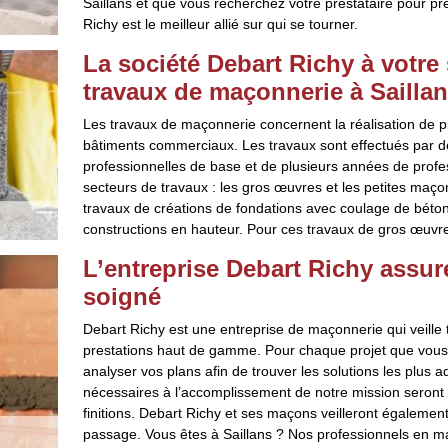
Saillans et que vous recherchez votre prestataire pour 
Richy est le meilleur allié sur qui se tourner.
La société Debart Richy à votre 
travaux de maçonnerie à Sailla
Les travaux de maçonnerie concernent la réalisation de p
bâtiments commerciaux. Les travaux sont effectués par d
professionnelles de base et de plusieurs années de profe
secteurs de travaux : les gros œuvres et les petites maço
travaux de créations de fondations avec coulage de béton,
constructions en hauteur. Pour ces travaux de gros œuvres
L’entreprise Debart Richy assu
soigné
Debart Richy est une entreprise de maçonnerie qui veille to
prestations haut de gamme. Pour chaque projet que vous
analyser vos plans afin de trouver les solutions les plus 
nécessaires à l’accomplissement de notre mission seront e
finitions. Debart Richy et ses maçons veilleront également
passage. Vous êtes à Saillans ? Nos professionnels en ma