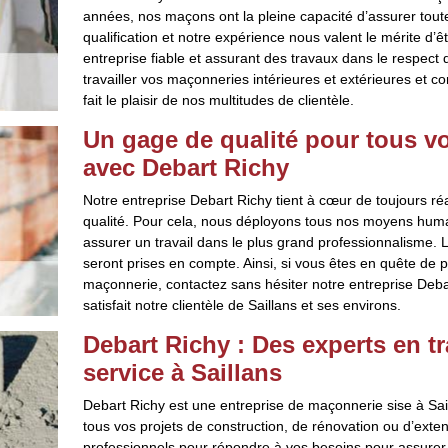
années, nos maçons ont la pleine capacité d’assurer toute
qualification et notre expérience nous valent le mérite d’
entreprise fiable et assurant des travaux dans le respect
travailler vos maçonneries intérieures et extérieures et c
fait le plaisir de nos multitudes de clientèle.
Un gage de qualité pour tous v
avec Debart Richy
Notre entreprise Debart Richy tient à cœur de toujours ré
qualité. Pour cela, nous déployons tous nos moyens humain
assurer un travail dans le plus grand professionnalisme.
seront prises en compte. Ainsi, si vous êtes en quête de p
maçonnerie, contactez sans hésiter notre entreprise Deba
satisfait notre clientèle de Saillans et ses environs.
Debart Richy : Des experts en t
service à Saillans
Debart Richy est une entreprise de maçonnerie sise à Saill
tous vos projets de construction, de rénovation ou d’ext
professionnels pour répondre à vos besoins pour assurer la