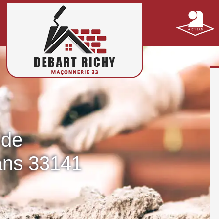
 de
ans 33141