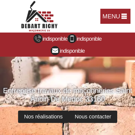
MENU
indisponible
indisponible
indisponible
Entreprise travaux de maçonneries Saint
Aubin De Medoc 33160
Nos réalisations
Nous contacter