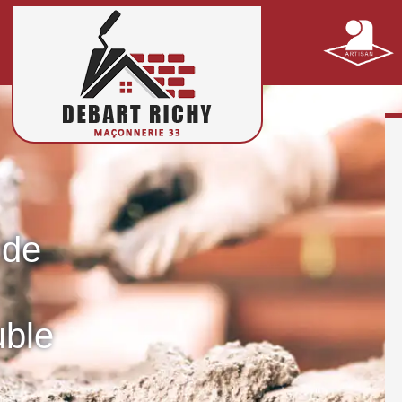
 de
uble