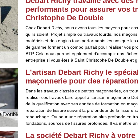
Debart Richy travaille avec des 
performants pour assurer vos t
Christophe De Double
Chez Debart Richy, nous avons tous les moyens pour ass
qu’ils soient. Projet simple ou travaux lourds, nos maçons
matériels et des engins tous performants les uns que les 
de gamme forment un combo parfait pour réaliser vos pr
BTP. Cela nous permet également d’accomplir nos tâches 
entreprise si vous êtes à Saint Christophe De Double et ga
L’artisan Debart Richy le spécia
maçonnerie pour des réparatio
Dans les travaux classés de petites maçonneries, on trouv
réaliser ces travaux faire appel à l’artisan maçonnerie De
de la qualification avec ses années de formation en maçon
réparation de fissure suivant la profondeur de la fissure 
rebouchage. Ou pour une réparation plus profonde en trouva
fondations, sources de fissures profondes. Il va mettre u
La société Debart Richy à votre 