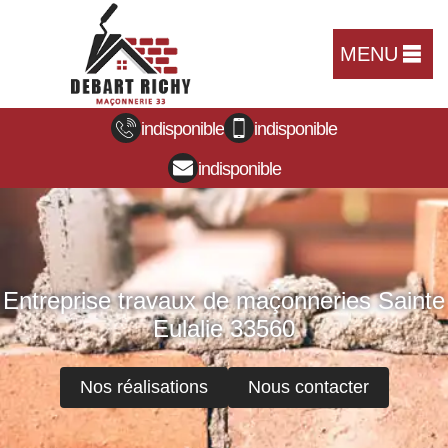
MENU
indisponible
indisponible
indisponible
Entreprise travaux de maçonneries Sainte
Eulalie 33560
Nos réalisations
Nous contacter