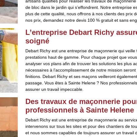
artisans qualifiés pour réaliser les travaux de maçonneri
de bloc dans le jardin qui s’effondrent. Notre entreprise e
plus de cette qualité, nous offrons à nos clients des prix 
nos prix, demandez notre devis 100 % gratuit et sans en
L’entreprise Debart Richy assu
soigné
Debart Richy est une entreprise de maçonnerie qui veille to
prestations haut de gamme. Pour chaque projet que vous
analyser vos plans afin de trouver les solutions les plus 
nécessaires à l’accomplissement de notre mission seront e
finitions. Debart Richy et ses maçons veilleront également
passage. Vous êtes à Sainte Helene ? Nos professionnels 
assurer un travail impeccable.
Des travaux de maçonnerie pour 
professionnels à Sainte Helene
Debart Richy est une entreprise de maçonnerie au service
intervenons sur tous les sites et pour des chantiers de to
et nous sommes capables de toujours assurer un travail dan