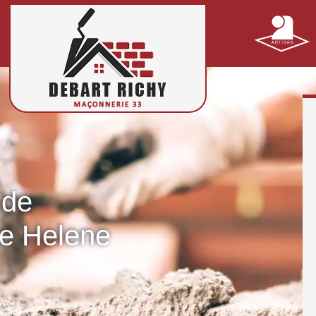
 de
te Helene