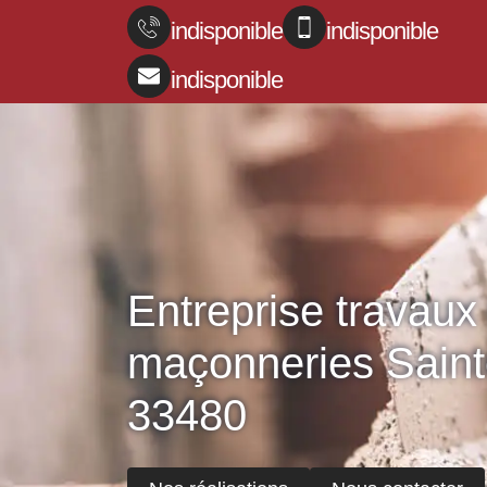
indisponible
indisponible
indisponible
Entreprise travaux
maçonneries Sain
33480