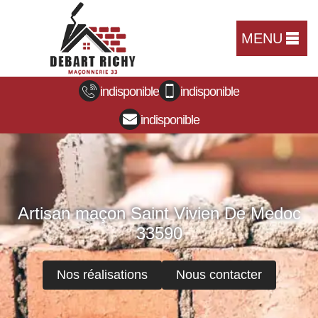
MENU
indisponible
indisponible
indisponible
Artisan maçon Saint Vivien De Medoc
33590
Nos réalisations
Nous contacter