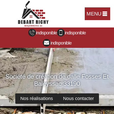
MENU
indisponible
indisponible
indisponible
Société de création de dalle Fosses Et
Baleyssac 33190
Nos réalisations
Nous contacter