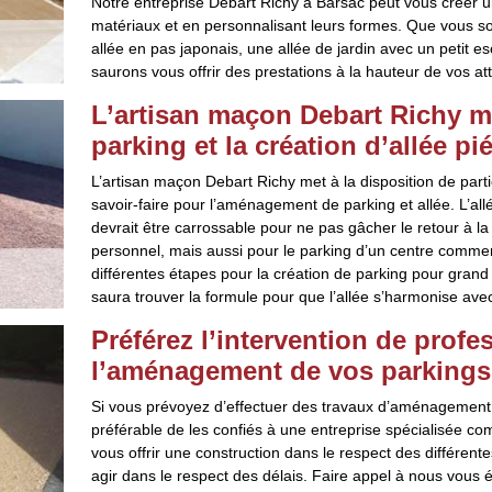
Notre entreprise Debart Richy à Barsac peut vous créer un
matériaux et en personnalisant leurs formes. Que vous souh
allée en pas japonais, une allée de jardin avec un petit e
saurons vous offrir des prestations à la hauteur de vos at
L’artisan maçon Debart Richy m
parking et la création d’allée p
L’artisan maçon Debart Richy met à la disposition de partic
savoir-faire pour l’aménagement de parking et allée. L’al
devrait être carrossable pour ne pas gâcher le retour à l
personnel, mais aussi pour le parking d’un centre commerc
différentes étapes pour la création de parking pour grand p
saura trouver la formule pour que l’allée s’harmonise ave
Préférez l’intervention de prof
l’aménagement de vos parkings 
Si vous prévoyez d’effectuer des travaux d’aménagement de
préférable de les confiés à une entreprise spécialisée
vous offrir une construction dans le respect des différen
agir dans le respect des délais. Faire appel à nous vous 