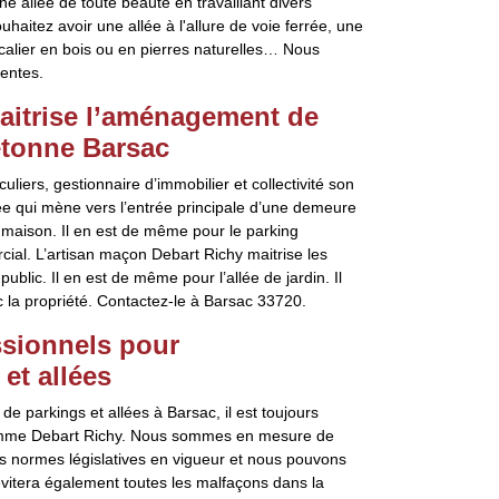
e allée de toute beauté en travaillant divers
aitez avoir une allée à l'allure de voie ferrée, une
scalier en bois ou en pierres naturelles… Nous
tentes.
aitrise l’aménagement de
iétonne Barsac
uliers, gestionnaire d’immobilier et collectivité son
lée qui mène vers l’entrée principale d’une demeure
a maison. Il en est de même pour le parking
ial. L’artisan maçon Debart Richy maitrise les
ublic. Il en est de même pour l’allée de jardin. Il
c la propriété. Contactez-le à Barsac 33720.
essionnels pour
et allées
 parkings et allées à Barsac, il est toujours
 comme Debart Richy. Nous sommes en mesure de
tes normes législatives en vigueur et nous pouvons
évitera également toutes les malfaçons dans la