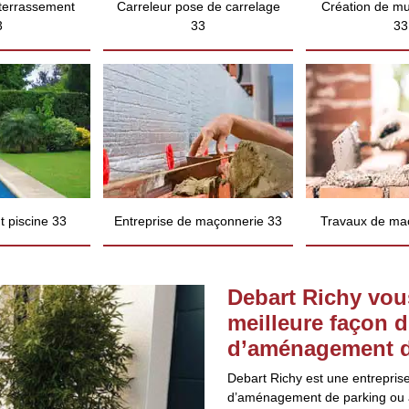
 terrassement
Carreleur pose de carrelage
Création de mu
3
33
33
 piscine 33
Entreprise de maçonnerie 33
Travaux de ma
Debart Richy vo
meilleure façon d
d’aménagement de
Debart Richy est une entreprise
d’aménagement de parking ou all