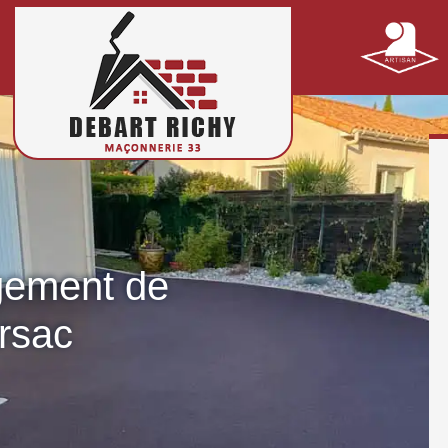
gement de
arsac