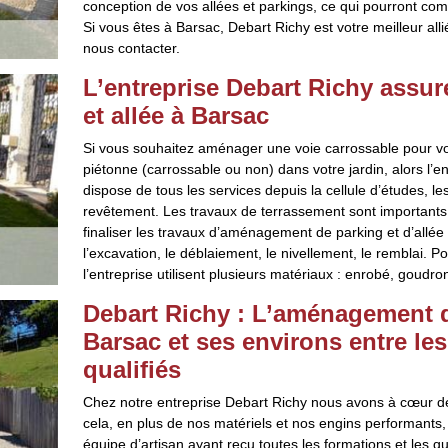
conception de vos allées et parkings, ce qui pourront compr
Si vous êtes à Barsac, Debart Richy est votre meilleur alli
nous contacter.
L’entreprise Debart Richy assu
et allée à Barsac
Si vous souhaitez aménager une voie carrossable pour vos
piétonne (carrossable ou non) dans votre jardin, alors l’en
dispose de tous les services depuis la cellule d’études, l
revêtement. Les travaux de terrassement sont importants
finaliser les travaux d’aménagement de parking et d’allé
l’excavation, le déblaiement, le nivellement, le remblai. P
l’entreprise utilisent plusieurs matériaux : enrobé, goudr
Debart Richy : L’aménagement de
Barsac et ses environs entre le
qualifiés
Chez notre entreprise Debart Richy nous avons à cœur de to
cela, en plus de nos matériels et nos engins performants, 
équipe d’artisan ayant reçu toutes les formations et les q