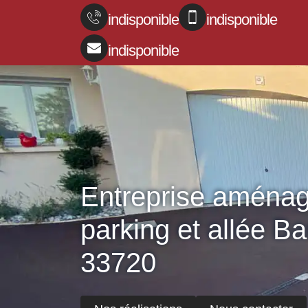
indisponible
indisponible
indisponible
Entreprise aména
parking et allée B
33720