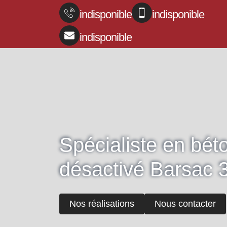
indisponible
indisponible
indisponible
Spécialiste en bét
désactivé Barsac 
Nos réalisations
Nous contacter