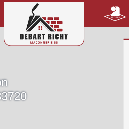
on
33720