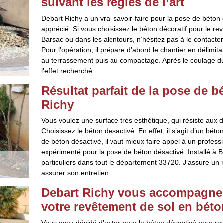
suivant les règles de l’art
Debart Richy a un vrai savoir-faire pour la pose de béton dé
apprécié. Si vous choisissez le béton décoratif pour le re
Barsac ou dans les alentours, n’hésitez pas à le contacter
Pour l’opération, il prépare d’abord le chantier en délimita
au terrassement puis au compactage. Après le coulage du bé
l’effet recherché.
Résultat parfait de la pose de 
Richy
Vous voulez une surface très esthétique, qui résiste aux di
Choisissez le béton désactivé. En effet, il s’agit d’un bé
de béton désactivé, il vaut mieux faire appel à un professi
expérimenté pour la pose de béton désactivé. Installé à Ba
particuliers dans tout le département 33720. J’assure un r
assurer son entretien.
Debart Richy vous accompagne 
votre revêtement de sol en béto
Vous avez décidé d’opter pour le béton désactivé pour revê