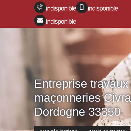
indisponible
indisponible
indisponible
Entreprise travaux
maçonneries Civra
Dordogne 33350