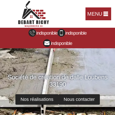
MENU
indisponible
indisponible
indisponible
Société de création de dalle Loubens
33190
Nos réalisations
Nous contacter