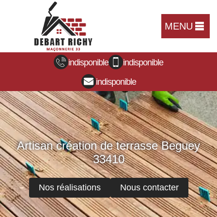
MENU
indisponible
indisponible
indisponible
Artisan création de terrasse Beguey
33410
Nos réalisations
Nous contacter